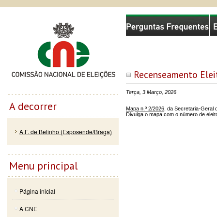
Passar
Skip to
Comissão Nacional de Eleições
para o
navigation
conteúdo
principal
Recenseamento Eleit
Terça, 3 Março, 2026
A decorrer
Mapa n.º 2/2026
, da Secretaria-Geral 
Divulga o mapa com o número de eleit
A.F. de Belinho (Esposende/Braga)
Menu principal
Página inicial
A CNE