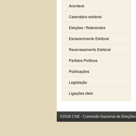
Acontece
Calendário eleitoral
Eleições / Referendos
Esclarecimento Eleitoral
Recenseamento Eleitoral
Partidos Políticos
Publicações
Legislação
Ligações úteis
©2026 CNE - Comissão Nacional de Eleições