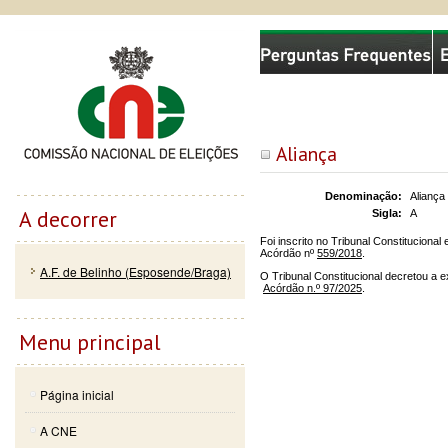
Passar
Skip to
Comissão Nacional de Eleições
para o
navigation
conteúdo
principal
Aliança
Denominação:
Aliança
A decorrer
Sigla:
A
Foi inscrito no Tribunal Constituciona
Acórdão nº
559/2018
.
A.F. de Belinho (Esposende/Braga)
O Tribunal Constitucional decretou a e
Acórdão n.º 97/2025
.
Menu principal
Página inicial
A CNE