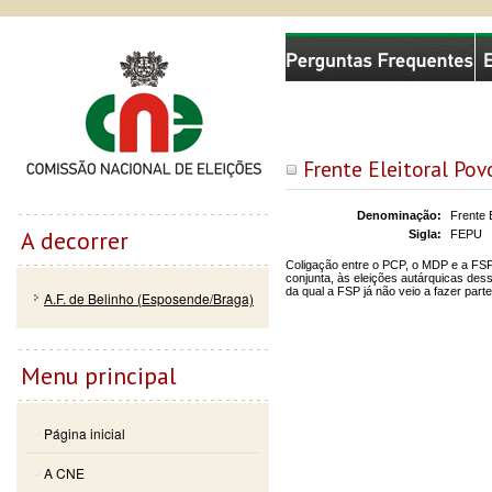
Passar
Skip to
Comissão Nacional de Eleições
para o
navigation
conteúdo
principal
Frente Eleitoral Pov
Denominação:
Frente 
A decorrer
Sigla:
FEPU
Coligação entre o PCP, o MDP e a FSP
conjunta, às eleições autárquicas des
da qual a FSP já não veio a fazer parte
A.F. de Belinho (Esposende/Braga)
Menu principal
Página inicial
A CNE