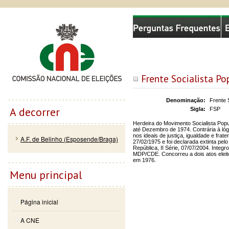
Passar
Skip to
Comissão Nacional de Eleições
para o
navigation
conteúdo
principal
Frente Socialista Po
Denominação:
Frente 
A decorrer
Sigla:
FSP
Herdeira do Movimento Socialista Popu
até Dezembro de 1974. Contrária à ló
nos ideais de justiça, igualdade e fra
A.F. de Belinho (Esposende/Braga)
27/02/1975 e foi declarada extinta pelo
República, II Série, 07/07/2004. Integ
MDP/CDE. Concorreu a dois atos eleito
em 1976.
Menu principal
Página inicial
A CNE