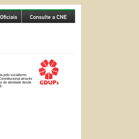
ta pelo socialismo.
Constitucional através
ão de atividade desde
6.