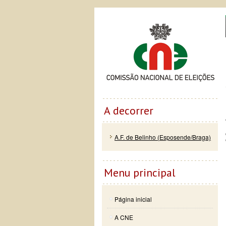
Passar
Skip to
Co
para o
navigation
conteúdo
principal
A decorrer
A.F. de Belinho (Esposende/Braga)
Menu principal
Página inicial
A CNE