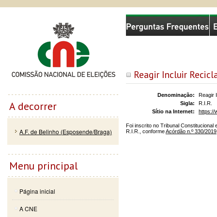
Passar
Skip to
Comissão Nacional de Eleições
para o
navigation
conteúdo
principal
Reagir Incluir Recicl
Denominação:
Reagir I
A decorrer
Sigla:
R.I.R.
Sítio na Internet:
https://
Foi inscrito no Tribunal Constituciona
A.F. de Belinho (Esposende/Braga)
R.I.R., conforme
Acórdão n.º 330/2019
Menu principal
Página inicial
A CNE