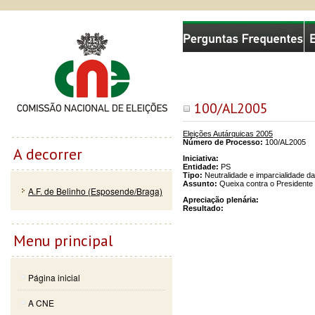
Passar
Skip to
Comissão Nacional de Eleições
para o
navigation
conteúdo
principal
100/AL2005
Eleições Autárquicas 2005
Número de Processo:
100/AL2005
A decorrer
Iniciativa:
Entidade:
PS
Tipo:
Neutralidade e imparcialidade d
Assunto:
Queixa contra o Presidente 
A.F. de Belinho (Esposende/Braga)
Apreciação plenária:
Resultado:
Menu principal
Página inicial
A CNE