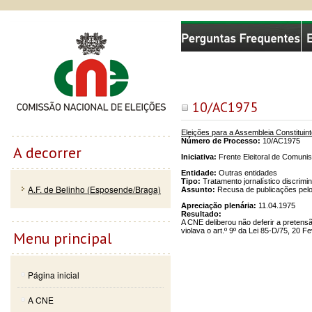
Passar
Skip to
Comissão Nacional de Eleições
para o
navigation
conteúdo
principal
10/AC1975
Eleições para a Assembleia Constituin
Número de Processo:
10/AC1975
A decorrer
Iniciativa:
Frente Eleitoral de Comuni
Entidade:
Outras entidades
Tipo:
Tratamento jornalístico discrimin
A.F. de Belinho (Esposende/Braga)
Assunto:
Recusa de publicações pel
Apreciação plenária:
11.04.1975
Resultado:
A CNE deliberou não deferir a preten
violava o art.º 9º da Lei 85-D/75, 20 
Menu principal
Página inicial
A CNE