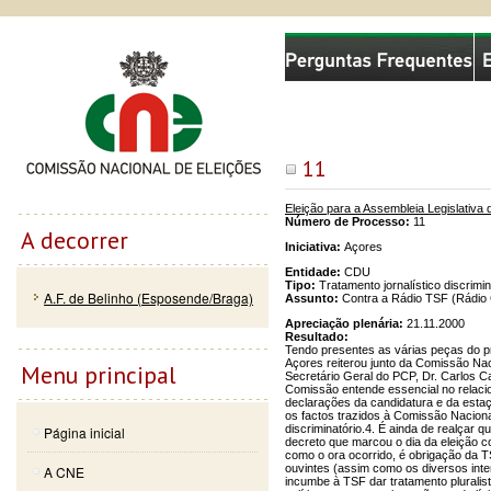
Passar
Skip to
Comissão Nacional de Eleições
para o
navigation
conteúdo
principal
11
Eleição para a Assembleia Legislativ
Número de Processo:
11
A decorrer
Iniciativa:
Açores
Entidade:
CDU
Tipo:
Tratamento jornalístico discrimin
A.F. de Belinho (Esposende/Braga)
Assunto:
Contra a Rádio TSF (Rádio 
Apreciação plenária:
21.11.2000
Resultado:
Tendo presentes as várias peças do pr
Açores reiterou junto da Comissão Na
Menu principal
Secretário Geral do PCP, Dr. Carlos C
Comissão entende essencial no relacio
declarações da candidatura e da esta
os factos trazidos à Comissão Naciona
discriminatório.4. É ainda de realçar q
Página inicial
decreto que marcou o dia da eleição co
como o ora ocorrido, é obrigação da T
ouvintes (assim como os diversos inte
A CNE
incumbe à TSF dar tratamento pluralista