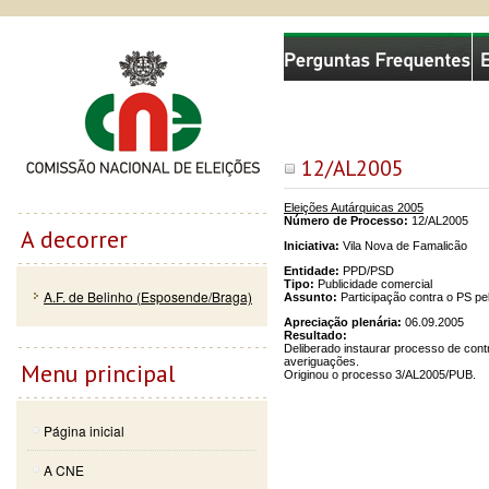
Passar
Skip to
Comissão Nacional de Eleições
para o
navigation
conteúdo
principal
12/AL2005
Eleições Autárquicas 2005
Número de Processo:
12/AL2005
A decorrer
Iniciativa:
Vila Nova de Famalicão
Entidade:
PPD/PSD
Tipo:
Publicidade comercial
A.F. de Belinho (Esposende/Braga)
Assunto:
Participação contra o PS pe
Apreciação plenária:
06.09.2005
Resultado:
Deliberado instaurar processo de cont
averiguações.
Menu principal
Originou o processo 3/AL2005/PUB.
Página inicial
A CNE