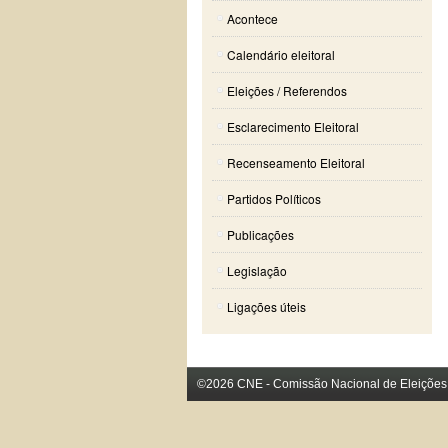
Acontece
Calendário eleitoral
Eleições / Referendos
Esclarecimento Eleitoral
Recenseamento Eleitoral
Partidos Políticos
Publicações
Legislação
Ligações úteis
©2026 CNE - Comissão Nacional de Eleições