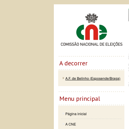
Passar
Skip to
Co
para o
navigation
conteúdo
principal
A decorrer
A.F. de Belinho (Esposende/Braga)
Menu principal
Página inicial
A CNE