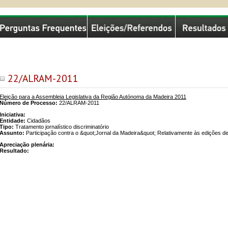
missão Nacional de Eleições
22/ALRAM-2011
Eleição para a Assembleia Legislativa da Região Autónoma da Madeira 2011
Número de Processo:
22/ALRAM-2011
Iniciativa:
Entidade:
Cidadãos
Tipo:
Tratamento jornalístico discriminatório
Assunto:
Participação contra o &quot;Jornal da Madeira&quot; Relativamente às edições d
Apreciação plenária:
Resultado: