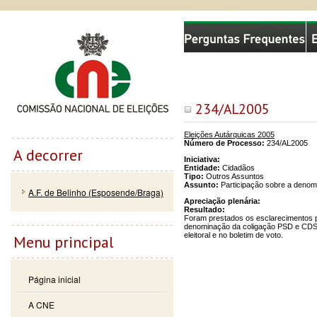
Passar
Skip to
Comissão Nacional de Eleições
para o
navigation
conteúdo
principal
234/AL2005
Eleições Autárquicas 2005
Número de Processo:
234/AL2005
A decorrer
Iniciativa:
Entidade:
Cidadãos
Tipo:
Outros Assuntos
Assunto:
Participação sobre a denom
A.F. de Belinho (Esposende/Braga)
Apreciação plenária:
Resultado:
Foram prestados os esclarecimentos p
denominação da coligação PSD e CDS p
eleitoral e no boletim de voto.
Menu principal
Página inicial
A CNE