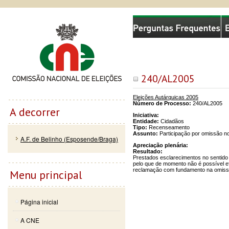
Passar
Skip to
Comissão Nacional de Eleições
para o
navigation
conteúdo
principal
240/AL2005
Eleições Autárquicas 2005
Número de Processo:
240/AL2005
A decorrer
Iniciativa:
Entidade:
Cidadãos
Tipo:
Recenseamento
Assunto:
Participação por omissão no
A.F. de Belinho (Esposende/Braga)
Apreciação plenária:
Resultado:
Prestados esclarecimentos no sentido
pelo que de momento não é possível ef
reclamação com fundamento na omissã
Menu principal
Página inicial
A CNE