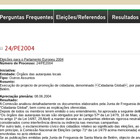
missão Nacional de Eleições
24/PE2004
Eleições para o Parlamento Europeu 2004
Número de Processo:
24/PE2004
Iniciativa:
Entidade:
Órgãos das autarquias locais
Tipo:
Outros Assuntos
Assunto:
Execução do projecto de promoção de cidadania, denominado Cidadania Global, por part
Belém.
Apreciação plenária:
08.06.2004
Resultado:
A Comissão analisou detalhadamente os documentos elaborados pela Junta de Freguesia de 
"Cidadania Global", bem como as explicações oferecidas.
Depois de todos os membros terem emitido o seu entendimento, foi aprovada a seguinte del
"Os órgãos das autarquias locais são obrigados por lei (artigo 57º da Lei 14/79, 16 de Maio, 
no artigo 1º da Lei 14/87, 29 Abril) a manter durante as campanhas eleitorais rigorosa neut
considerados como interferência directa ou indirecta nas mesmas campanhas.
Por outro lado, o esclarecimento cívico dos cidadãos relativo ao significado das eleições, a
em princípio, à Comissão Nacional de Eleições (artigo 71º da Lei 14/79 acima mencionada) e
envolvidas no acto eleitoral.
Se as publicações emitidas pela Junta de Freguesia de Santa Maria de Belém, objecto de a