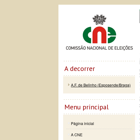
Passar
Skip to
Co
para o
navigation
conteúdo
principal
A decorrer
A.F. de Belinho (Esposende/Braga)
Menu principal
Página inicial
A CNE