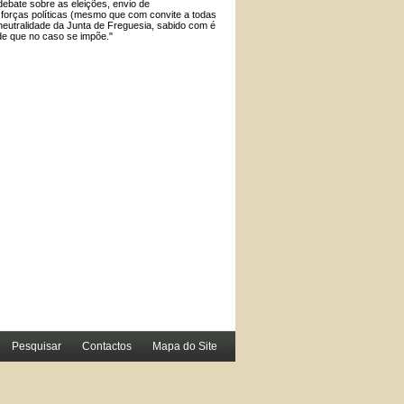
 debate sobre as eleições, envio de
 forças políticas (mesmo que com convite a todas
neutralidade da Junta de Freguesia, sabido com é
ade que no caso se impõe."
Pesquisar
Contactos
Mapa do Site