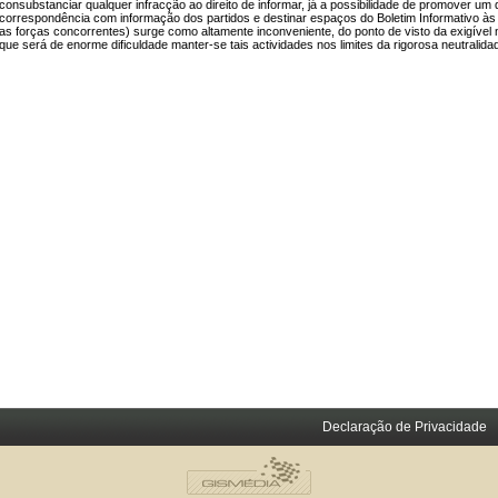
consubstanciar qualquer infracção ao direito de informar, já a possibilidade de promover um
correspondência com informação dos partidos e destinar espaços do Boletim Informativo às
as forças concorrentes) surge como altamente inconveniente, do ponto de visto da exigível 
que será de enorme dificuldade manter-se tais actividades nos limites da rigorosa neutralid
Declaração de Privacidade