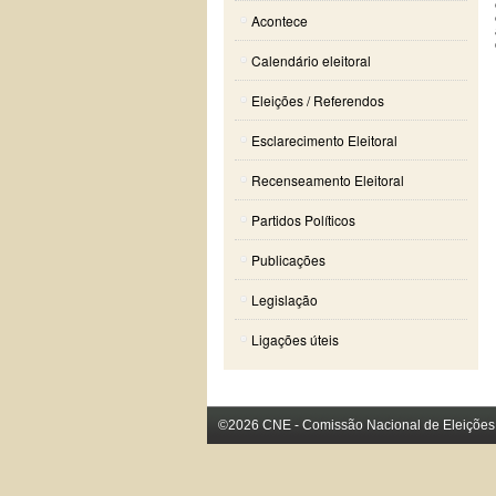
Acontece
Calendário eleitoral
Eleições / Referendos
Esclarecimento Eleitoral
Recenseamento Eleitoral
Partidos Políticos
Publicações
Legislação
Ligações úteis
©2026 CNE - Comissão Nacional de Eleições