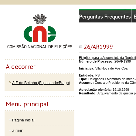
Passar
Skip to
Comissão Nacional de Eleições
para o
navigation
conteúdo
principal
26/AR1999
Eleições para a Assembleia da Repúbl
Número de Processo:
26/AR1999
A decorrer
Iniciativa:
Vila Nova de Foz Côa
Entidade:
PS
Tipo:
Delegados / Membros de mesa /
A.F. de Belinho (Esposende/Braga)
Assunto:
Contra o Presidente da Câm
Apreciação plenária:
19.10.1999
Resultado:
Arquivamento da queixa po
Menu principal
Página inicial
A CNE