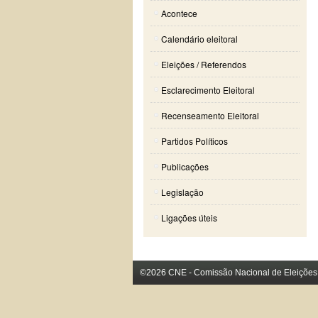
Acontece
Calendário eleitoral
Eleições / Referendos
Esclarecimento Eleitoral
Recenseamento Eleitoral
Partidos Políticos
Publicações
Legislação
Ligações úteis
©2026 CNE - Comissão Nacional de Eleições