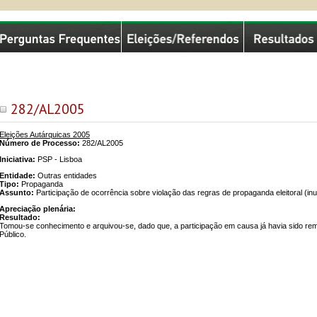
missão Nacional de Eleições
282/AL2005
Eleições Autárquicas 2005
Número de Processo:
282/AL2005
Iniciativa:
PSP - Lisboa
Entidade:
Outras entidades
Tipo:
Propaganda
Assunto:
Participação de ocorrência sobre violação das regras de propaganda eleitoral (in
Apreciação plenária:
Resultado:
Tomou-se conhecimento e arquivou-se, dado que, a participação em causa já havia sido rem
Público.