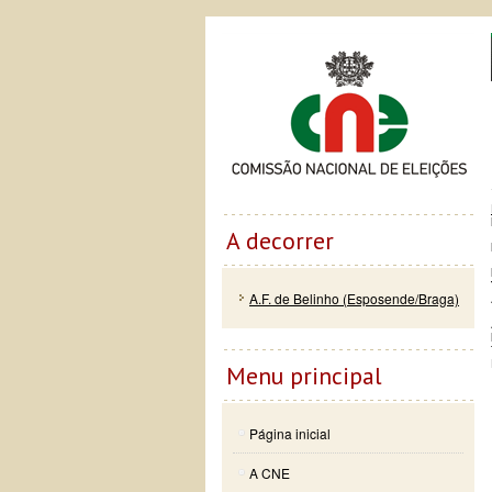
Passar
Skip to
Co
para o
navigation
conteúdo
principal
A decorrer
A.F. de Belinho (Esposende/Braga)
Menu principal
Página inicial
A CNE