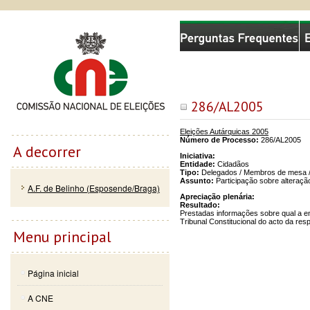
Passar
Skip to
Comissão Nacional de Eleições
para o
navigation
conteúdo
principal
286/AL2005
Eleições Autárquicas 2005
Número de Processo:
286/AL2005
A decorrer
Iniciativa:
Entidade:
Cidadãos
Tipo:
Delegados / Membros de mesa /
Assunto:
Participação sobre alteraçã
A.F. de Belinho (Esposende/Braga)
Apreciação plenária:
Resultado:
Prestadas informações sobre qual a e
Tribunal Constitucional do acto da res
Menu principal
Página inicial
A CNE