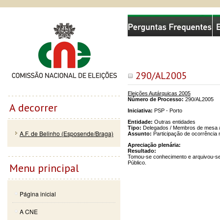
Passar
Skip to
Comissão Nacional de Eleições
para o
navigation
conteúdo
principal
290/AL2005
Eleições Autárquicas 2005
Número de Processo:
290/AL2005
A decorrer
Iniciativa:
PSP - Porto
Entidade:
Outras entidades
Tipo:
Delegados / Membros de mesa /
A.F. de Belinho (Esposende/Braga)
Assunto:
Participação de ocorrência 
Apreciação plenária:
Resultado:
Tomou-se conhecimento e arquivou-se 
Público.
Menu principal
Página inicial
A CNE