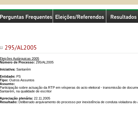
missão Nacional de Eleições
295/AL2005
Eleições Autárquicas 2005
Número de Processo:
295/AL2005
Iniciativa:
Santarém
Entidade:
PS
Tipo:
Outros Assuntos
Assunto:
Participação sobre actuação da RTP em vésperas do acto eleitoral - transmissão de docume
Santarém, na qualidade de escritor
Apreciação plenária:
22.11.2005
Resultado:
Deliberado arquivamento do processo por inexistência de conduta violadora do ar