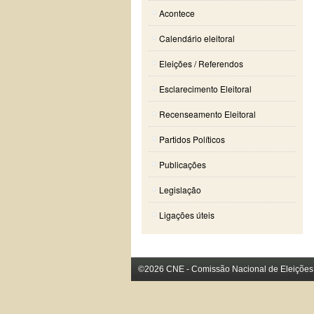
Acontece
Calendário eleitoral
Eleições / Referendos
Esclarecimento Eleitoral
Recenseamento Eleitoral
Partidos Políticos
Publicações
Legislação
Ligações úteis
©2026 CNE - Comissão Nacional de Eleições