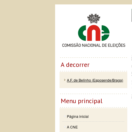
Passar
Skip to
Co
para o
navigation
conteúdo
principal
A decorrer
A.F. de Belinho (Esposende/Braga)
Menu principal
Página inicial
A CNE