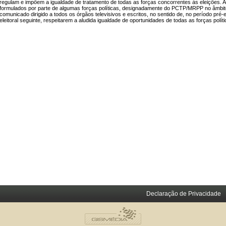
regulam e impõem a igualdade de tratamento de todas as forças concorrentes às eleições. Ap
formulados por parte de algumas forças políticas, designadamente do PCTP/MRPP no âmbito 
comunicado dirigido a todos os órgãos televisivos e escritos, no sentido de, no período pré
eleitoral seguinte, respeitarem a aludida igualdade de oportunidades de todas as forças políti
Declaração de Privacidade