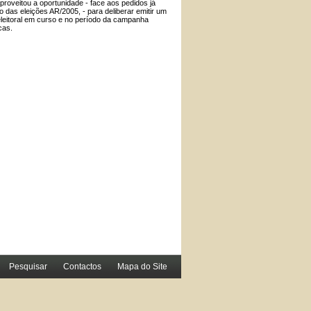
roveitou a oportunidade - face aos pedidos já
das eleições AR/2005, - para deliberar emitir um
-eleitoral em curso e no período da campanha
cas.
Pesquisar
Contactos
Mapa do Site