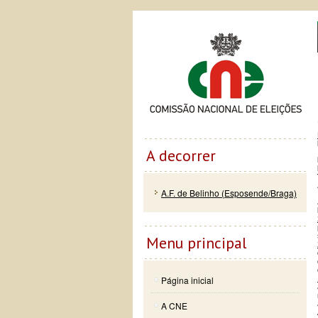
Passar
Skip to
Co
para o
navigation
conteúdo
principal
A decorrer
A.F. de Belinho (Esposende/Braga)
Menu principal
Página inicial
A CNE