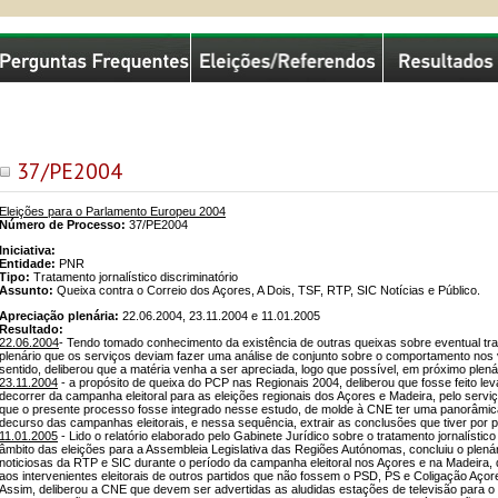
missão Nacional de Eleições
37/PE2004
Eleições para o Parlamento Europeu 2004
Número de Processo:
37/PE2004
Iniciativa:
Entidade:
PNR
Tipo:
Tratamento jornalístico discriminatório
Assunto:
Queixa contra o Correio dos Açores, A Dois, TSF, RTP, SIC Notícias e Público.
Apreciação plenária:
22.06.2004, 23.11.2004 e 11.01.2005
Resultado:
22.06.2004
- Tendo tomado conhecimento da existência de outras queixas sobre eventual trata
plenário que os serviços deviam fazer uma análise de conjunto sobre o comportamento nos
sentido, deliberou que a matéria venha a ser apreciada, logo que possível, em próximo plená
23.11.2004
- a propósito de queixa do PCP nas Regionais 2004, deliberou que fosse feito le
decorrer da campanha eleitoral para as eleições regionais dos Açores e Madeira, pelo serviço
que o presente processo fosse integrado nesse estudo, de molde à CNE ter uma panorâmica 
decurso das campanhas eleitorais, e nessa sequência, extrair as conclusões que tiver por p
11.01.2005
- Lido o relatório elaborado pelo Gabinete Jurídico sobre o tratamento jornalísti
âmbito das eleições para a Assembleia Legislativa das Regiões Autónomas, concluiu o plená
noticiosas da RTP e SIC durante o período da campanha eleitoral nos Açores e na Madeira,
aos intervenientes eleitorais de outros partidos que não fossem o PSD, PS e Coligação Açor
Assim, deliberou a CNE que devem ser advertidas as aludidas estações de televisão para o 