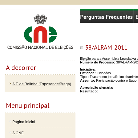
Passar
Skip to
Comissão Nacional de Eleições
para o
navigation
conteúdo
principal
38/ALRAM-2011
Eleição para a Assembleia Legislativ
Número de Processo:
38/ALRAM-20
A decorrer
Iniciativa:
Entidade:
Cidadãos
Tipo:
Tratamento jornalístico discrimin
Assunto:
Participação contra o &quot
A.F. de Belinho (Esposende/Braga)
Apreciação plenária:
Resultado:
Menu principal
Página inicial
A CNE