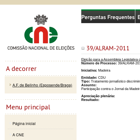
Passar
Skip to
Comissão Nacional de Eleições
para o
navigation
conteúdo
principal
39/ALRAM-2011
Eleição para a Assembleia Legislativ
Número de Processo:
39/ALRAM-20
A decorrer
Iniciativa:
Madeira
Entidade:
CDU
Tipo:
Tratamento jornalístico discrimin
A.F. de Belinho (Esposende/Braga)
Assunto:
Participação contra o Jornal da Madei
Apreciação plenária:
Resultado:
Menu principal
Página inicial
A CNE