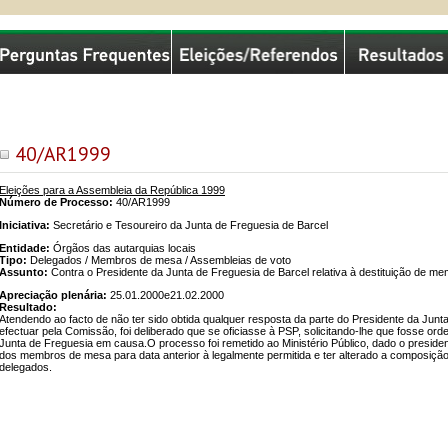
missão Nacional de Eleições
40/AR1999
Eleições para a Assembleia da República 1999
Número de Processo:
40/AR1999
Iniciativa:
Secretário e Tesoureiro da Junta de Freguesia de Barcel
Entidade:
Órgãos das autarquias locais
Tipo:
Delegados / Membros de mesa / Assembleias de voto
Assunto:
Contra o Presidente da Junta de Freguesia de Barcel relativa à destituição de 
Apreciação plenária:
25.01.2000e21.02.2000
Resultado:
Atendendo ao facto de não ter sido obtida qualquer resposta da parte do Presidente da Junt
efectuar pela Comissão, foi deliberado que se oficiasse à PSP, solicitando-lhe que fosse o
Junta de Freguesia em causa.O processo foi remetido ao Ministério Público, dado o presiden
dos membros de mesa para data anterior à legalmente permitida e ter alterado a composiçã
delegados.