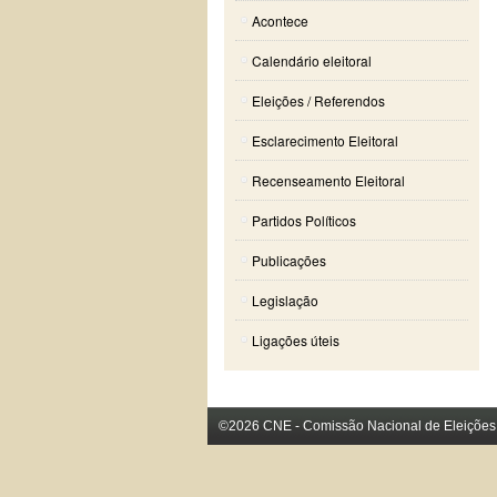
Acontece
Calendário eleitoral
Eleições / Referendos
Esclarecimento Eleitoral
Recenseamento Eleitoral
Partidos Políticos
Publicações
Legislação
Ligações úteis
©2026 CNE - Comissão Nacional de Eleições