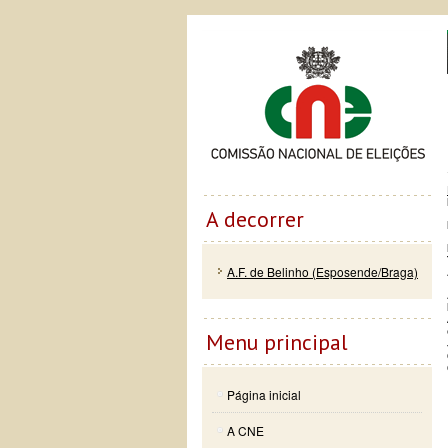
Passar
Skip to
Co
para o
navigation
conteúdo
principal
A decorrer
A.F. de Belinho (Esposende/Braga)
Menu principal
Página inicial
A CNE