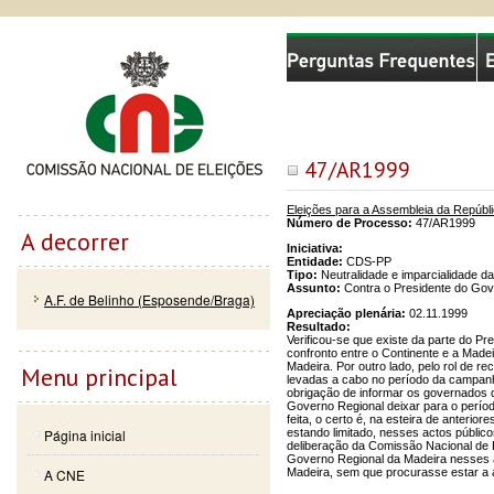
Passar
Skip to
Comissão Nacional de Eleições
para o
navigation
conteúdo
principal
47/AR1999
Eleições para a Assembleia da Repúbl
Número de Processo:
47/AR1999
A decorrer
Iniciativa:
Entidade:
CDS-PP
Tipo:
Neutralidade e imparcialidade d
Assunto:
Contra o Presidente do Gove
A.F. de Belinho (Esposende/Braga)
Apreciação plenária:
02.11.1999
Resultado:
Verificou-se que existe da parte do P
confronto entre o Continente e a Madei
Madeira. Por outro lado, pelo rol de r
Menu principal
levadas a cabo no período da campanha
obrigação de informar os governados d
Governo Regional deixar para o perío
feita, o certo é, na esteira de anter
estando limitado, nesses actos públic
Página inicial
deliberação da Comissão Nacional de E
Governo Regional da Madeira nesses 
Madeira, sem que procurasse estar a at
A CNE