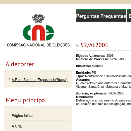
Passar
Skip to
Comissão Nacional de Eleições
para o
navigation
conteúdo
principal
52/AL2005
Eleições Autárquicas 2005
Número de Processo:
52/AL2005
A decorrer
Iniciativa:
Madeira
Entidade:
PS
Tipo:
Neutralidade e imparcialidade d
A.F. de Belinho (Esposende/Braga)
Assunto:
Queixa relativa aos autarcas e candi
Vicente, Santa Cruz, Santana e Machi
Apreciação plenária:
06.09.2005
Resultado:
Menu principal
Deliberado o arquivamento do process
usurpação de título ou designação, in
Página inicial
A CNE