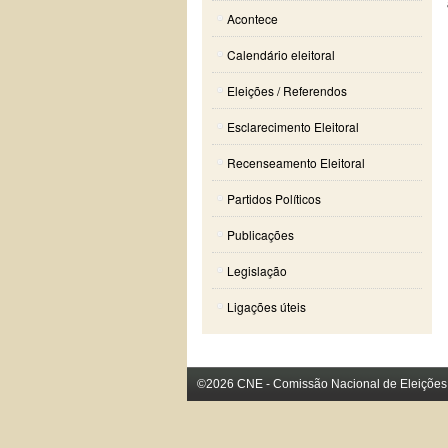
Acontece
Calendário eleitoral
Eleições / Referendos
Esclarecimento Eleitoral
Recenseamento Eleitoral
Partidos Políticos
Publicações
Legislação
Ligações úteis
©2026 CNE - Comissão Nacional de Eleições