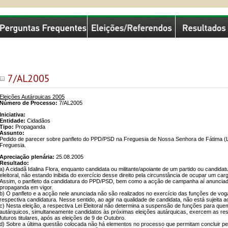
missão Nacional de Eleições
7/AL2005
Eleições Autárquicas 2005
Número de Processo:
7/AL2005
Iniciativa:
Entidade:
Cidadãos
Tipo:
Propaganda
Assunto:
Pedido de parecer sobre panfleto do PPD/PSD na Freguesia de Nossa Senhora de Fátima (Lis
Freguesia.
Apreciação plenária:
25.08.2005
Resultado:
a) A cidadã Idalina Flora, enquanto candidata ou militante/apoiante de um partido ou candid
eleitoral, não estando inibida do exercício desse direito pela circunstância de ocupar um car
Assim, o panfleto da candidatura do PPD/PSD, bem como a acção de campanha aí anunciada 
propaganda em vigor.
b) O panfleto e a acção nele anunciada não são realizados no exercício das funções de vog
respectiva candidatura. Nesse sentido, ao agir na qualidade de candidata, não está sujeita a
c) Nesta eleição, a respectiva Lei Eleitoral não determina a suspensão de funções para quem
autárquicos, simultaneamente candidatos às próximas eleições autárquicas, exercem as re
futuros titulares, após as eleições de 9 de Outubro.
d) Sobre a última questão colocada não há elementos no processo que permitam concluir pela 