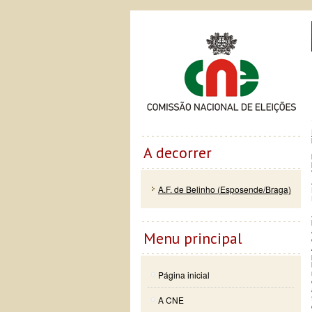
Passar
Skip to
Co
para o
navigation
conteúdo
principal
A decorrer
A.F. de Belinho (Esposende/Braga)
Menu principal
Página inicial
A CNE