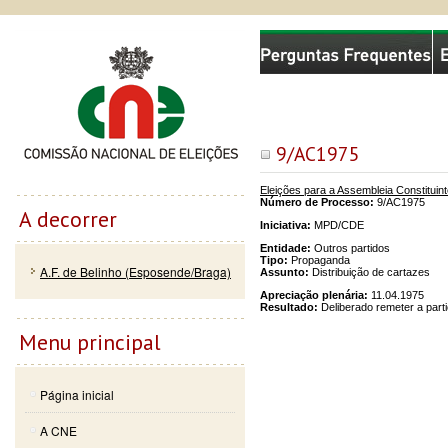
Passar
Skip to
Comissão Nacional de Eleições
para o
navigation
conteúdo
principal
9/AC1975
Eleições para a Assembleia Constituin
Número de Processo:
9/AC1975
A decorrer
Iniciativa:
MPD/CDE
Entidade:
Outros partidos
Tipo:
Propaganda
A.F. de Belinho (Esposende/Braga)
Assunto:
Distribuição de cartazes
Apreciação plenária:
11.04.1975
Resultado:
Deliberado remeter a part
Menu principal
Página inicial
A CNE