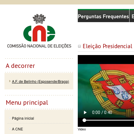
Passar
Skip to
Comissão Nacional de Eleições
para o
navigation
conteúdo
principal
Eleição Presidencial
A decorrer
A.F. de Belinho (Esposende/Braga)
Menu principal
Página inicial
A CNE
Video