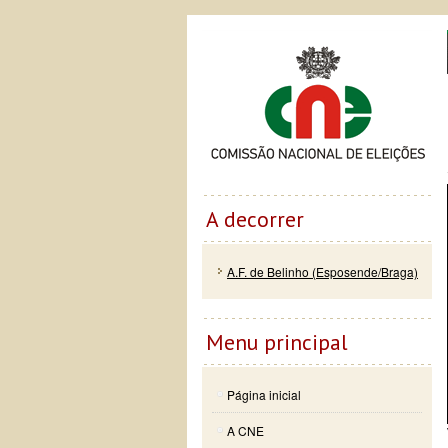
Passar
Skip to
Co
para o
navigation
conteúdo
principal
A decorrer
A.F. de Belinho (Esposende/Braga)
Menu principal
Página inicial
A CNE