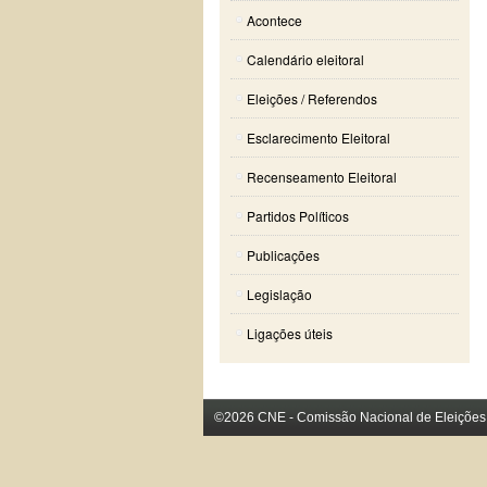
Acontece
Calendário eleitoral
Eleições / Referendos
Esclarecimento Eleitoral
Recenseamento Eleitoral
Partidos Políticos
Publicações
Legislação
Ligações úteis
©2026 CNE - Comissão Nacional de Eleições