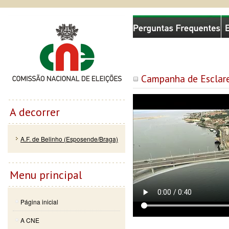
Passar
Skip to
Comissão Nacional de Eleições
para o
navigation
conteúdo
principal
Campanha de Esclar
A decorrer
A.F. de Belinho (Esposende/Braga)
Menu principal
Página inicial
A CNE