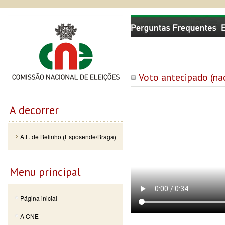
Passar
Skip to
Comissão Nacional de Eleições
para o
navigation
conteúdo
principal
Voto antecipado (na
A decorrer
A.F. de Belinho (Esposende/Braga)
Menu principal
Página inicial
A CNE