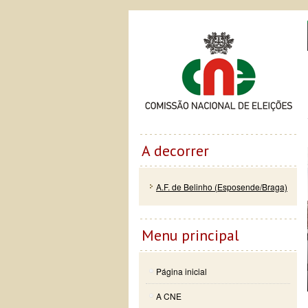
Passar
Skip to
Co
para o
navigation
conteúdo
principal
A decorrer
A.F. de Belinho (Esposende/Braga)
Menu principal
Página inicial
A CNE