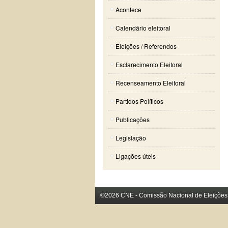
Acontece
Calendário eleitoral
Eleições / Referendos
Esclarecimento Eleitoral
Recenseamento Eleitoral
Partidos Políticos
Publicações
Legislação
Ligações úteis
©2026 CNE - Comissão Nacional de Eleições