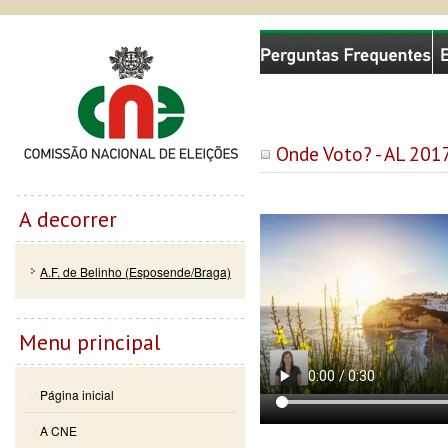
Passar
Skip to
Comissão Nacional de Eleições
para o
navigation
conteúdo
principal
Onde Voto? - AL 201
A decorrer
A.F. de Belinho (Esposende/Braga)
Menu principal
Página inicial
A CNE