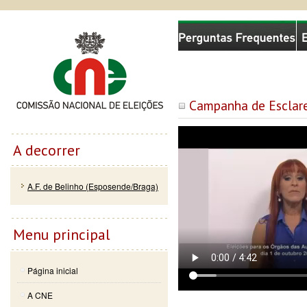
Passar
Skip to
Comissão Nacional de Eleições
para o
navigation
conteúdo
principal
Campanha de Esclare
A decorrer
A.F. de Belinho (Esposende/Braga)
Menu principal
Página inicial
A CNE