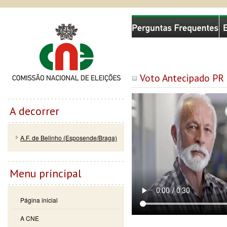
Passar
Skip to
Comissão Nacional de Eleições
para o
navigation
conteúdo
principal
Voto Antecipado PR
A decorrer
A.F. de Belinho (Esposende/Braga)
Menu principal
Página inicial
A CNE