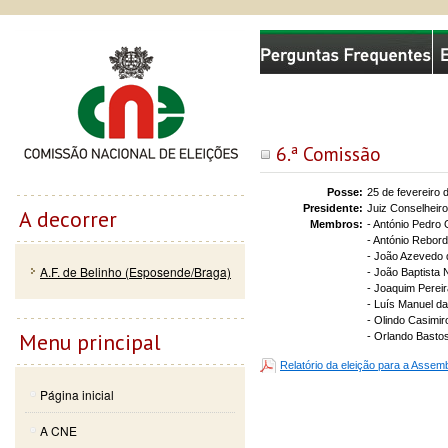
Passar
Skip to
Comissão Nacional de Eleições
para o
navigation
conteúdo
principal
6.ª Comissão
Posse:
25 de fevereiro 
Presidente:
Juiz Conselheir
A decorrer
Membros:
- António Pedro 
- António Rebor
- João Azevedo d
A.F. de Belinho (Esposende/Braga)
- João Baptista 
- Joaquim Perei
- Luís Manuel da
- Olindo Casimir
Menu principal
- Orlando Bastos
Relatório da eleição para a Assem
Página inicial
A CNE