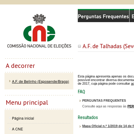
Passar
Skip to
Comissão Nacional de Eleições
para o
navigation
conteúdo
principal
A.F. de Talhadas (Se
A decorrer
Esta página apresenta apenas os docum
possível encontrar diversa documentaç
A.F. de Belinho (Esposende/Braga)
de 2017, cuja página pode consultar
aq
FAQ
Menu principal
PERGUNTAS FREQUENTES
Consulte aqui as respostas às
PE
Resultados
Página inicial
Mapa Oficial n.º 1/2019 de 14 de 
A CNE