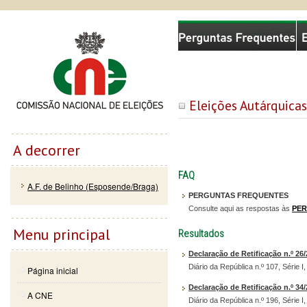
Passar
Skip to
Comissão Nacional de Eleições
para o
navigation
conteúdo
principal
Eleições Autárquica
A decorrer
FAQ
A.F. de Belinho (Esposende/Braga)
PERGUNTAS FREQUENTES
Consulte aqui as respostas às
PE
Menu principal
Resultados
Declaração de Retificação n.º 26
Diário da República n.º 107, Série I
Página inicial
Declaração de Retificação n.º 34
A CNE
Diário da República n.º 196, Série I