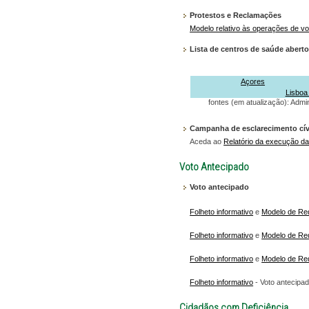
Protestos e Reclamações
Modelo relativo às operações de v
Lista de centros de saúde aberto
Açores
Lisboa 
fontes (em atualização): Adm
Campanha de esclarecimento cív
Aceda ao
Relatório da execução d
Voto Antecipado
Voto antecipado
Folheto informativo
e
Modelo de Re
Folheto informativo
e
Modelo de Re
Folheto informativo
e
Modelo de Re
Folheto informativo
- Voto antecipad
Cidadãos com Deficiência