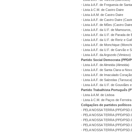
- Lista à A.F. de Freguesia de San
- Lista à C.M. de Castro Daire
- Lista à A.M. de Castro Daire
- Lista à A.F. de Castro Daire (Cast
- Lista à A.F. de Mões (Castro Dair
- Lista à A.F. da U.F. de Mamouros,
- Lista à A.F. da U.F. de Parada de 
- Lista à A.F. da U.F. de Reriz e G
- Lista à A.F. de Monchique (Monch
- Lista à A.F. da U.F. de Garvão e 
- Lista à A.F. da Argozelo (Vimioso)
Partido Social Democrata (PPD/
- Lista à A.F. de Almeida (Almeida)
- Lista à A.F. de Santa Clara-a-No
- Lista à A.F. de Imaculado Coraçã
- Lista à A.F. de Salzedas (Tarouca
- Lista à A.F. da U.F. de Gouviães
Partido Trabalhista Português (P
- Lista à A.M. de Lisboa
- Lista à C.M. de Paços de Ferreira
Coligações de partidos políticos
- PELA NOSSA TERRA (PPD/PSD.CD
- PELA NOSSA TERRA (PPD/PSD.CDS
- PELA NOSSA TERRA (PPD/PSD.CDS
- PELA NOSSA TERRA (PPD/PSD.CDS-
- PELA NOSSA TERRA (PPD/PSD.CDS-