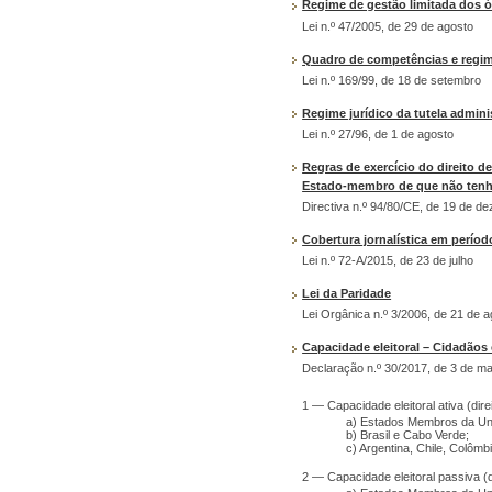
Regime de gestão limitada dos ór
Lei n.º 47/2005, de 29 de agosto
Quadro de competências e regim
Lei n.º 169/99, de 18 de setembro
Regime jurídico da tutela admini
Lei n.º 27/96, de 1 de agosto
Regras de exercício do direito d
Estado-membro de que não tenh
Directiva n.º 94/80/CE, de 19 de d
Cobertura jornalística em períod
Lei n.º 72-A/2015, de 23 de julho
Lei da Paridade
Lei Orgânica n.º 3/2006, de 21 de 
Capacidade eleitoral – Cidadãos
Declaração n.º 30/2017, de 3 de ma
1 — Capacidade eleitoral ativa (direi
a) Estados Membros da Un
b) Brasil e Cabo Verde;
c) Argentina, Chile, Colômb
2 — Capacidade eleitoral passiva (di