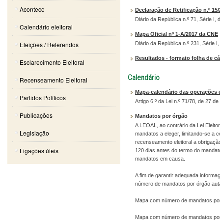
Acontece
Declaração de Retificação n.º 15
Diário da República n.º 71, Série I, 
Calendário eleitoral
Mapa Oficial nº 1-A/2017 da CNE
Eleições / Referendos
Diário da República n.º 231, Série 
Resultados - formato folha de c
Esclarecimento Eleitoral
Calendário
Recenseamento Eleitoral
Mapa-calendário das operações e
Partidos Políticos
Artigo 6.º da Lei n.º 71/78, de 27 
Publicações
Mandatos por órgão
A LEOAL, ao contrário da Lei Elei
Legislação
mandatos a eleger, limitando-se a
recenseamento eleitoral a obrigaç
Ligações úteis
120 dias antes do termo do mandato
mandatos em causa.
A fim de garantir adequada inform
número de mandatos por órgão aut
Mapa com número de mandatos por 
Mapa com número de mandatos por 