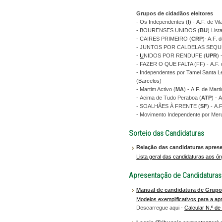
Grupos de cidadãos eleitores
- Os Independentes (
I
) - A.F. de V
- BOURENSES UNIDOS (
BU
) Lis
- CAIRES PRIMEIRO (
CRP
)- A.F.
- JUNTOS POR CALDELAS SEQU
-
U
NIDOS POR RENDUFE (
UPR
)
- FAZER O QUE FALTA (FF) - A.F. de
- Independentes por Tamel Santa Le
(Barcelos)
- Martim Activo (
MA
) - A.F. de Mart
- Acima de Tudo Peraboa (
ATP
) - 
- SOALHÃES À FRENTE (
SF
) - A
- Movimento Independente por Meru
Sorteio das Candidaturas
Relação das candidaturas aprese
Lista geral das candidaturas aos ó
Apresentação de Candidaturas
Manual de candidatura de Grupos
Modelos exemplificativos para a a
Descarregue aqui -
Calcular N.º d