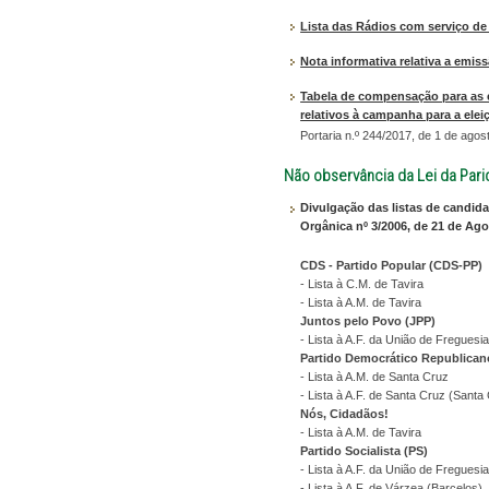
Lista das Rádios com serviço d
Nota informativa relativa a emi
Tabela de compensação para as e
relativos à campanha para a elei
Portaria n.º 244/2017, de 1 de agos
Não observância da Lei da Par
Divulgação das listas de candida
Orgânica nº 3/2006, de 21 de Ago
CDS - Partido Popular (CDS-PP)
- Lista à C.M. de Tavira
- Lista à A.M. de Tavira
Juntos pelo Povo (JPP)
- Lista à A.F. da União de Fregues
Partido Democrático Republican
- Lista à A.M. de Santa Cruz
- Lista à A.F. de Santa Cruz (Santa
Nós, Cidadãos!
- Lista à A.M. de Tavira
Partido Socialista (PS)
- Lista à A.F. da União de Fregues
- Lista à A.F. de Várzea (Barcelos)