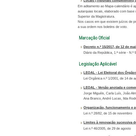
Locais (Tribunais competentes) 
Em aditamento ao Mapa-calendário é ap
autarquias locais, elaborado com base
Superior da Magistratura.
Nos casos em que existem juízos de pro
a sua ordem nos boletins de voto.
Marcação Oficial
Decreto n.º 15/2017, de 12 de ma
Diário da República, 1.ª série - N.º
Legislação Aplicável
LEOAL - Lei Eleitoral dos Órgão
Lei Orgânica n.º 1/2001, de 14 de ag
LEOAL - Versão anotada e comen
Jorge Miguéis, Carla Luís, João Alm
Ana Branco, André Lucas, Ilda Rod
Organização, funcionamento e p
Lei n.º 28/82, de 15 de novembro
Limites à renovação sucessiva d
Lei n.º 46/2005, de 29 de agosto