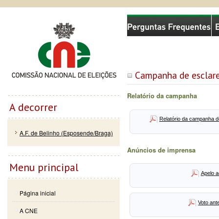
Passar
Skip to
Comissão Nacional de Eleições
para o
navigation
conteúdo
principal
Campanha de esclare
Relatório da campanha
A decorrer
Relatório da campanha d
A.F. de Belinho (Esposende/Braga)
Anúncios de imprensa
Menu principal
Apelo a
Página inicial
Voto ant
A CNE