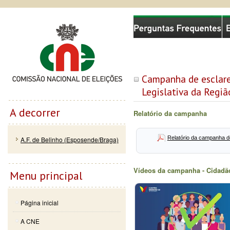
Passar
Skip to
Comissão Nacional de Eleições
para o
navigation
conteúdo
principal
Campanha de esclare
Legislativa da Regi
A decorrer
Relatório da campanha
Relatório da campanha d
A.F. de Belinho (Esposende/Braga)
Vídeos da campanha - Cidadão
Menu principal
Página inicial
A CNE