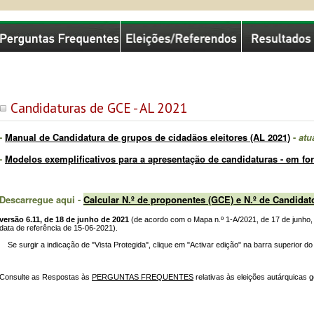
missão Nacional de Eleições
Candidaturas de GCE - AL 2021
-
Manual de Candidatura de grupos de cidadãos eleitores (AL 2021)
-
atu
-
Modelos exemplificativos para a apresentação de candidaturas - em for
Descarregue aqui -
Calcular N.º de proponentes (GCE) e N.º de Candidat
versão 6.11, de 18 de junho de 2021
(de acordo com o Mapa n.º 1-A/2021, de 17 de junho,
data de referência de 15-06-2021).
Se surgir a indicação de "Vista Protegida", clique em "Activar edição" na barra superior d
Consulte as Respostas às
PERGUNTAS FREQUENTES
relativas às eleições autárquicas g