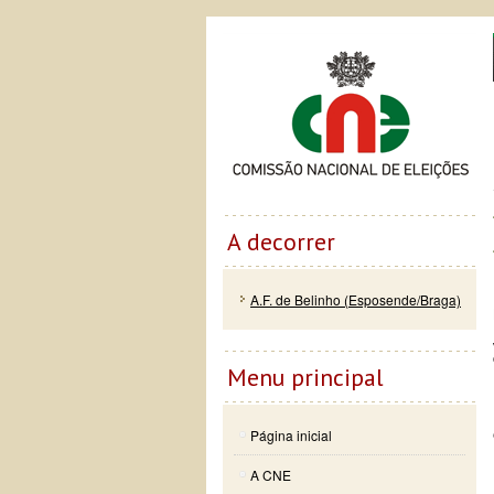
Passar
Skip to
Co
para o
navigation
conteúdo
principal
A decorrer
A.F. de Belinho (Esposende/Braga)
Menu principal
Página inicial
A CNE