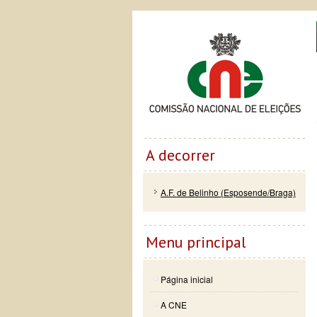
Passar
Skip to
Co
para o
navigation
conteúdo
principal
A decorrer
A.F. de Belinho (Esposende/Braga)
Menu principal
Página inicial
A CNE