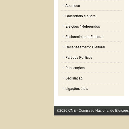
Acontece
Calendário eleitoral
Eleições / Referendos
Esclarecimento Eleitoral
Recenseamento Eleitoral
Partidos Políticos
Publicações
Legislação
Ligações úteis
©2026 CNE - Comissão Nacional de Eleições