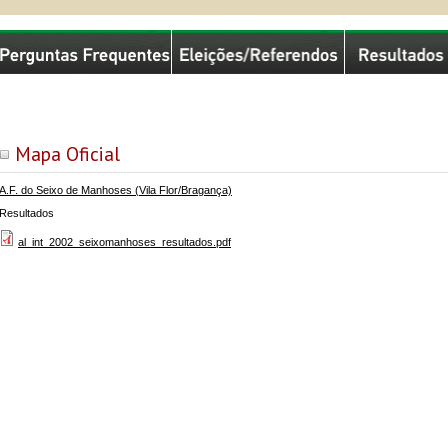
missão Nacional de Eleições
Mapa Oficial
A.F. do Seixo de Manhoses (Vila Flor/Bragança)
Resultados
al_int_2002_seixomanhoses_resultados.pdf