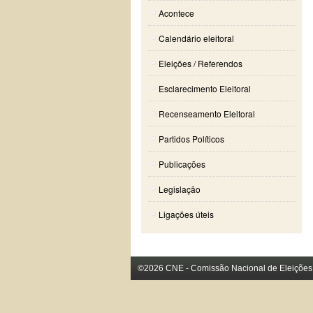
Acontece
Calendário eleitoral
Eleições / Referendos
Esclarecimento Eleitoral
Recenseamento Eleitoral
Partidos Políticos
Publicações
Legislação
Ligações úteis
©2026 CNE - Comissão Nacional de Eleições