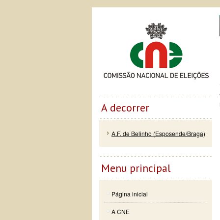
Passar
Skip to
Co
para o
navigation
conteúdo
principal
A decorrer
A.F. de Belinho (Esposende/Braga)
Menu principal
Página inicial
A CNE