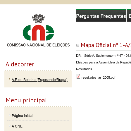
Passar
Skip to
Comissão Nacional de Eleições
para o
navigation
conteúdo
principal
Mapa Oficial nº 1-A
DR, I Série A, Suplemento - nº 47 - 08
A decorrer
Eleições para a Assembleia da Repúbl
Resultados
resultados_ar_2005.pdf
A.F. de Belinho (Esposende/Braga)
Menu principal
Página inicial
A CNE