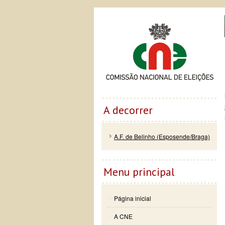
Passar
Skip to
Co
para o
navigation
conteúdo
principal
A decorrer
A.F. de Belinho (Esposende/Braga)
Menu principal
Página inicial
A CNE