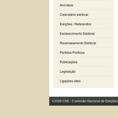
Acontece
Calendário eleitoral
Eleições / Referendos
Esclarecimento Eleitoral
Recenseamento Eleitoral
Partidos Políticos
Publicações
Legislação
Ligações úteis
©2026 CNE - Comissão Nacional de Eleições