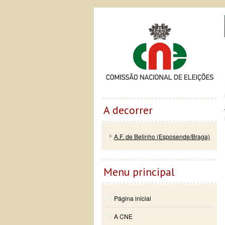
Passar
Skip to
Co
para o
navigation
conteúdo
principal
A decorrer
A.F. de Belinho (Esposende/Braga)
Menu principal
Página inicial
A CNE