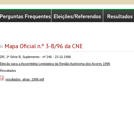
missão Nacional de Eleições
Mapa Oficial n.º 3-B/96 da CNE
DR, 1ª Série B, Suplemento - nº 246 - 23.10.1996
Eleição para a Assembleia Legislativa da Região Autónoma dos Açores 1996
Resultados
resultados_alraa_1996.pdf