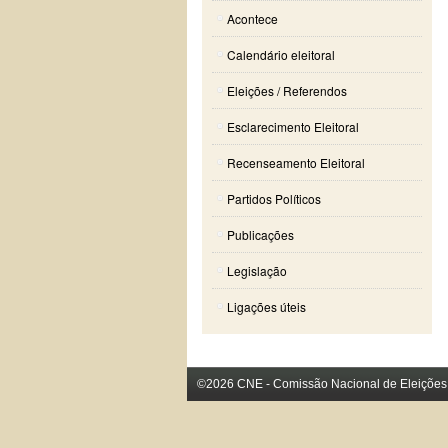
Acontece
Calendário eleitoral
Eleições / Referendos
Esclarecimento Eleitoral
Recenseamento Eleitoral
Partidos Políticos
Publicações
Legislação
Ligações úteis
©2026 CNE - Comissão Nacional de Eleições