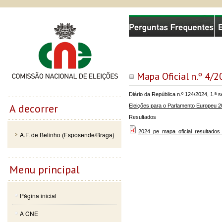
Passar
Skip to
Comissão Nacional de Eleições
para o
navigation
conteúdo
principal
Mapa Oficial n.º 4/2
Diário da República n.º 124/2024, 1.ª 
A decorrer
Eleições para o Parlamento Europeu 
Resultados
2024_pe_mapa_oficial_resultados_
A.F. de Belinho (Esposende/Braga)
Menu principal
Página inicial
A CNE