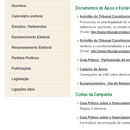
Acontece
Documentos de Apoio e Escla
Calendário eleitoral
Acórdão do Tribunal Constitucio
Pronunciou-se pela ilegalidade do r
Eleições / Referendos
deliberasse, querendo, no sentido 
(Fonte:
http://www.tribunalconstituc
Esclarecimento Eleitoral
Acórdão do Tribunal Constitucio
Verificou a constitucionalidade e a l
Recenseamento Eleitoral
(Fonte:
http://www.tribunalconstituc
Partidos Políticos
Guia Prático - Participação de g
Publicações
Caderno de Apoio
Orientações da CNE sobre diversos
Legislação
Esclarecimentos - Dia do Refere
Ligações úteis
Contas da Campanha
Guia Prático sobre o financiame
Regras a observar
Guia Prático sobre o financiame
Formulários de prestação de conta