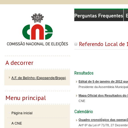
Passar
Skip to
Comissão Nacional de Eleições
para o
navigation
conteúdo
principal
Referendo Local de
A decorrer
Resultados
A.F. de Belinho (Esposende/Braga)
Edital de 5 de janeiro de 2012 q
Presidente da Assembleia Municipa
Mapa Oficial dos Resultados do
Menu principal
CNE
Calendário
Página inicial
Quadro cronológico das operaçõe
A CNE
Artº 6º da Lei nº 71/78, 27 Dezembr